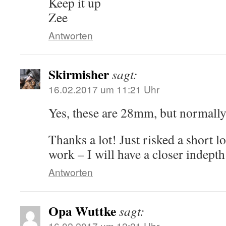
Keep it up
Zee
Antworten
Skirmisher
sagt:
16.02.2017 um 11:21 Uhr
Yes, these are 28mm, but normally
Thanks a lot! Just risked a short l
work – I will have a closer indepth
Antworten
Opa Wuttke
sagt:
16.02.2017 um 12:21 Uhr