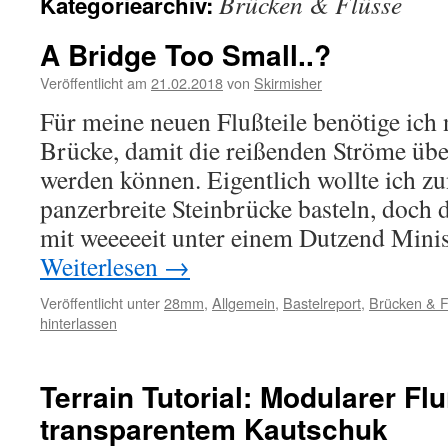
Brücken & Flüsse
Kategoriearchiv:
A Bridge Too Small..?
Veröffentlicht am
21.02.2018
von
Skirmisher
Für meine neuen Flußteile benötige ich 
Brücke, damit die reißenden Ströme üb
werden können. Eigentlich wollte ich zu
panzerbreite Steinbrücke basteln, doch 
mit weeeeeit unter einem Dutzend Mini
Weiterlesen
→
Veröffentlicht unter
28mm
,
Allgemein
,
Bastelreport
,
Brücken & F
hinterlassen
Terrain Tutorial: Modularer Flu
transparentem Kautschuk