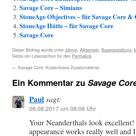
Savage Core – Simians
StoneAge Objectives – für Savage Core &
StoneAge Hütte – für Savage Core
Savage Core
Dieser Beitrag wurde unter
28mm
,
Allgemein
,
Basegestaltung
,
M
Setze ein Lesezeichen für den
Permalink
.
←
Savage Core: Kostenloses Zusatzmaterial
Ein Kommentar zu
Savage Core
Paul
sagt:
06.08.2017 um 08:06 Uhr
Your Neanderthals look excellent
appearance works really well and 