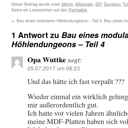
Dieser Beitrag wurde unter
28mm
,
Allgemein
,
DIY
,
Dungeon
,
Tut
Setze ein Lesezeichen auf den
Permalink
.
←
Bau eines modularen Höhlendungeons – Teil 3
Bau eines m
1 Antwort zu
Bau eines modul
Höhlendungeons – Teil 4
Opa Wuttke
sagt:
25.07.2017 um 08:23
Und das hätte ich fast verpaßt ???
Wieder einmal ein wirklich gelunge
mir außerordentlich gut.
Ich hatte vor vielen Jahren ähnlich
meine MDF-Platten haben sich vo