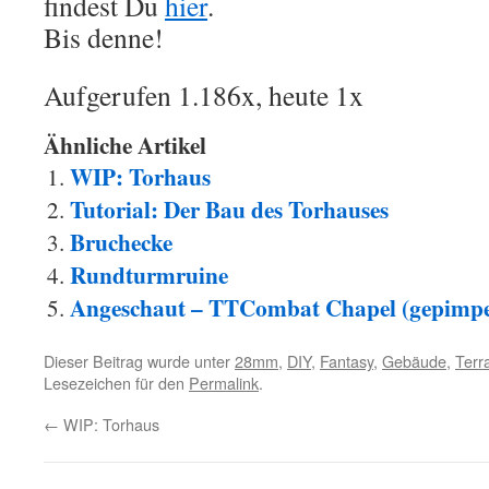
findest Du
hier
.
Bis denne!
Aufgerufen 1.186x, heute 1x
Ähnliche Artikel
WIP: Torhaus
Tutorial: Der Bau des Torhauses
Bruchecke
Rundturmruine
Angeschaut – TTCombat Chapel (gepimp
Dieser Beitrag wurde unter
28mm
,
DIY
,
Fantasy
,
Gebäude
,
Terr
Lesezeichen für den
Permalink
.
←
WIP: Torhaus