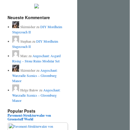
Neueste Kommentare
Skirmisher
zu
DIY Mordheim
Stagecoach II
Stephan
zu
DIY Mordheim
Stagecoach II
Marc
zu
Angeschaut: Asgard
Rising – Stone Ruins Modular Set
Skirmisher
zu
Angeschaut:
Warcradle Scenics – Gloomburg
Manor
Helge Balow
zu
Angeschaut:
Warcradle Scenics – Gloomburg
Manor
Popular Posts
Pavement-Strukturwalze von
Greenstuff World