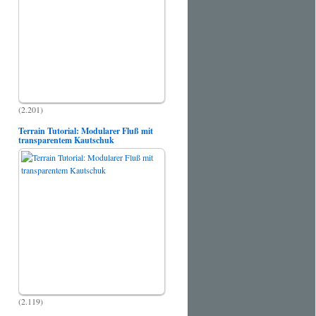
(2.201)
Terrain Tutorial: Modularer Fluß mit
transparentem Kautschuk
(2.119)