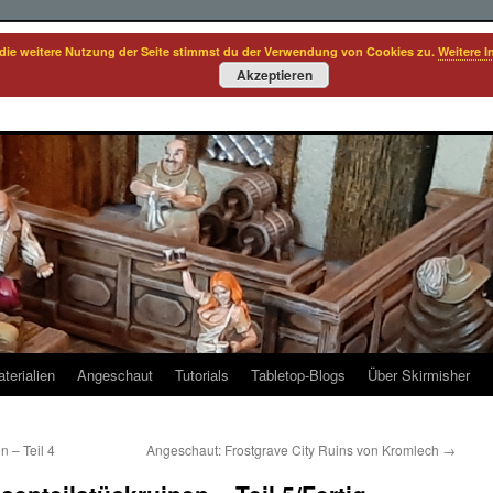
die weitere Nutzung der Seite stimmst du der Verwendung von Cookies zu.
Weitere I
Akzeptieren
terialien
Angeschaut
Tutorials
Tabletop-Blogs
Über Skirmisher
n – Teil 4
Angeschaut: Frostgrave City Ruins von Kromlech
→