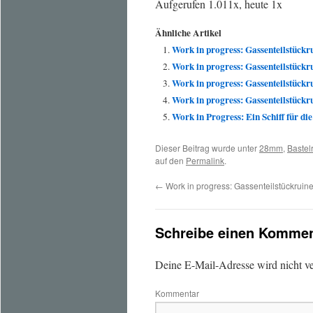
Aufgerufen 1.011x, heute 1x
Ähnliche Artikel
Work in progress: Gassenteilstückru
Work in progress: Gassenteilstückru
Work in progress: Gassenteilstückru
Work in progress: Gassenteilstückr
Work in Progress: Ein Schiff für di
Dieser Beitrag wurde unter
28mm
,
Bastel
auf den
Permalink
.
←
Work in progress: Gassenteilstückruine
Schreibe einen Kommen
Deine E-Mail-Adresse wird nicht ver
Kommentar