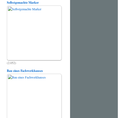
Selbstgemachte Marker
(2.052)
Bau eines Fachwerkhauses