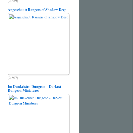
(2.889)
Angeschaut: Rangers of Shadow Deep
(2.807)
Im Dunkelsten Dungeon – Darkest
Dungeon Miniatures