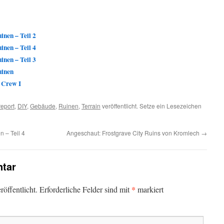
inen – Teil 2
inen – Teil 4
inen – Teil 3
uinen
e Crew I
report
,
DIY
,
Gebäude
,
Ruinen
,
Terrain
veröffentlicht. Setze ein Lesezeichen
n – Teil 4
Angeschaut: Frostgrave City Ruins von Kromlech
→
tar
*
öffentlicht.
Erforderliche Felder sind mit
markiert