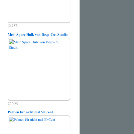
(2.737)
Mein Space Hulk von Deep-Cut Studio
(2.656)
Palmen für nicht mal 50 Cent