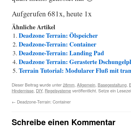
Aufgerufen 681x, heute 1x
Ähnliche Artikel
Deadzone Terrain: Ölspeicher
Deadzone-Terrain: Container
Deadzone-Terrain: Landing Pad
Deadzone Terrain: Gerasterte Dschungelpla
Terrain Tutorial: Modularer Fluß mit tr
Dieser Beitrag wurde unter
28mm
,
Allgemein
,
Basegestaltung
,
B
Hindernisse
,
DIY
,
Regelsysteme
veröffentlicht. Setze ein Lesez
←
Deadzone-Terrain: Container
Schreibe einen Kommentar