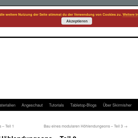
die weitere Nutzung der Seite stimmst du der Verwendung von Cookies zu.
Weitere I
Akzeptieren
terialien
Angeschaut
Tutorials
Tabletop-Blogs
Über Skirmisher
– Teil 1
Bau eines modularen Höhlendungeons – Teil 3
→