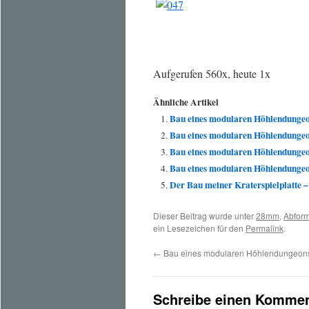
Aufgerufen 560x, heute 1x
Ähnliche Artikel
Bau eines modularen Höhlendungeon
Bau eines modularen Höhlendungeon
Bau eines modularen Höhlendungeon
Bau eines modularen Höhlendungeon
Der Bau meiner Kraterspielplatte – 
Dieser Beitrag wurde unter
28mm
,
Abfor
ein Lesezeichen für den
Permalink
.
←
Bau eines modularen Höhlendungeons 
Schreibe einen Kommen