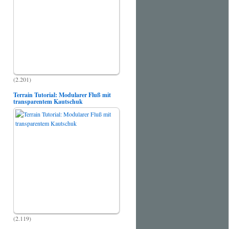
(2.201)
Terrain Tutorial: Modularer Fluß mit
transparentem Kautschuk
(2.119)