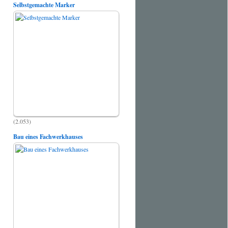
Selbstgemachte Marker
(2.053)
Bau eines Fachwerkhauses