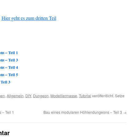
Hier geht es zum dritten Teil
s – Teil 1
s – Teil 3
s – Teil 4
s – Teil 5
Teil 3
men
,
Allgemein
,
DIY
,
Dungeon
,
Modelliermasse
,
Tutorial
veröffentlicht. Setze
– Teil 1
Bau eines modularen Höhlendungeons – Teil 3
→
tar