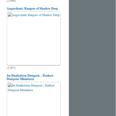
(2.890)
Angeschaut: Rangers of Shadow Deep
(2.807)
Im Dunkelsten Dungeon – Darkest
Dungeon Miniatures