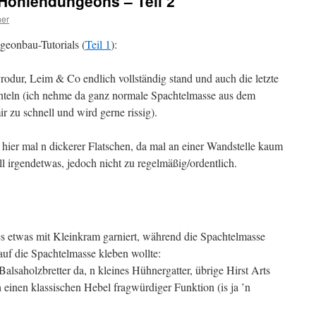
Höhlendungeons – Teil 2
her
geonbau-Tutorials (
Teil 1
):
odur, Leim & Co endlich vollständig stand und auch die letzte
chteln (ich nehme da ganz normale Spachtelmasse aus dem
r zu schnell und wird gerne rissig).
 hier mal n dickerer Flatschen, da mal an einer Wandstelle kaum
l irgendetwas, jedoch nicht zu regelmäßig/ordentlich.
s etwas mit Kleinkram garniert, während die Spachtelmasse
s auf die Spachtelmasse kleben wollte:
Balsaholzbretter da, n kleines Hühnergatter, übrige Hirst Arts
 einen klassischen Hebel fragwürdiger Funktion (is ja ’n