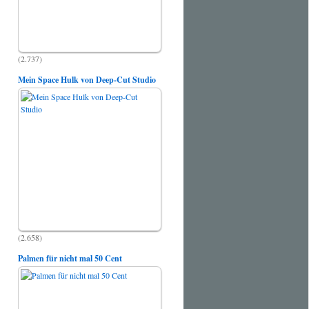
(2.737)
Mein Space Hulk von Deep-Cut Studio
(2.658)
Palmen für nicht mal 50 Cent