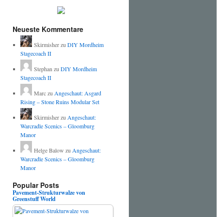
Neueste Kommentare
Skirmisher
zu
DIY Mordheim
Stagecoach II
Stephan
zu
DIY Mordheim
Stagecoach II
Marc
zu
Angeschaut: Asgard
Rising – Stone Ruins Modular Set
Skirmisher
zu
Angeschaut:
Warcradle Scenics – Gloomburg
Manor
Helge Balow
zu
Angeschaut:
Warcradle Scenics – Gloomburg
Manor
Popular Posts
Pavement-Strukturwalze von
Greenstuff World