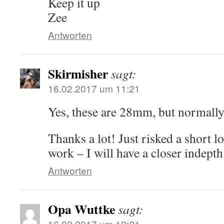
Keep it up
Zee
Antworten
Skirmisher
sagt:
16.02.2017 um 11:21
Yes, these are 28mm, but normally
Thanks a lot! Just risked a short l
work – I will have a closer indepth
Antworten
Opa Wuttke
sagt:
16.02.2017 um 12:21