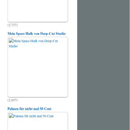
(2.737)
Mein Space Hulk von Deep-Cut Studio
(2.657)
Palmen für nicht mal 50 Cent