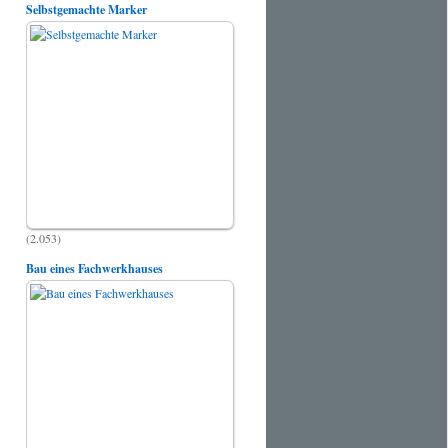
Selbstgemachte Marker
(2.053)
Bau eines Fachwerkhauses