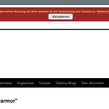
die weitere Nutzung der Seite stimmst du der Verwendung von Cookies zu.
Weitere I
Akzeptieren
terialien
Angeschaut
Tutorials
Tabletop-Blogs
Über Skirmisher
rarmor"