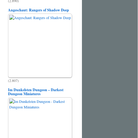
(2.890)
Angeschaut: Rangers of Shadow Deep
(2.807)
Im Dunkelsten Dungeon – Darkest
Dungeon Miniatures