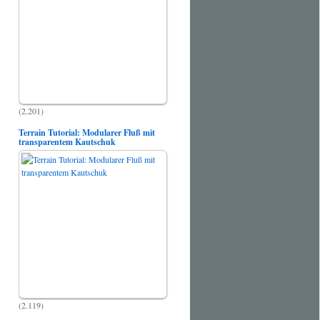
(2.201)
Terrain Tutorial: Modularer Fluß mit
transparentem Kautschuk
(2.119)