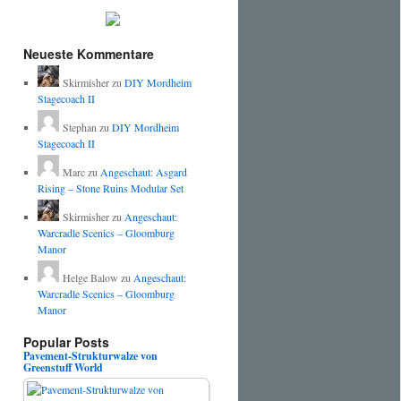
Neueste Kommentare
Skirmisher
zu
DIY Mordheim
Stagecoach II
Stephan
zu
DIY Mordheim
Stagecoach II
Marc
zu
Angeschaut: Asgard
Rising – Stone Ruins Modular Set
Skirmisher
zu
Angeschaut:
Warcradle Scenics – Gloomburg
Manor
Helge Balow
zu
Angeschaut:
Warcradle Scenics – Gloomburg
Manor
Popular Posts
Pavement-Strukturwalze von
Greenstuff World