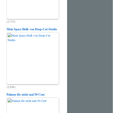
(2.737)
Mein Space Hulk von Deep-Cut Studio
(2.656)
Palmen für nicht mal 50 Cent