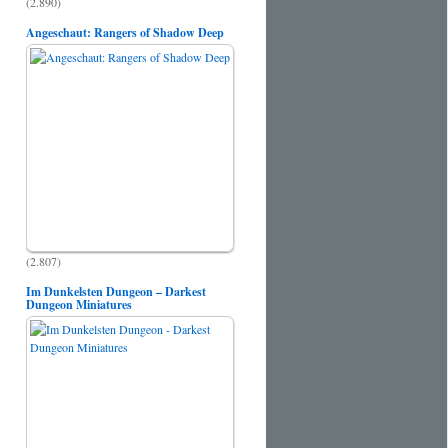
(2.890)
Angeschaut: Rangers of Shadow Deep
(2.807)
Im Dunkelsten Dungeon – Darkest
Dungeon Miniatures