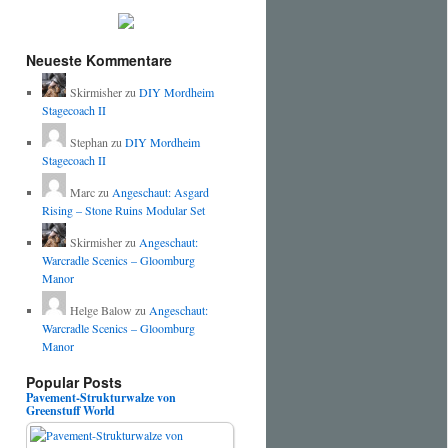
Neueste Kommentare
Skirmisher
zu
DIY Mordheim
Stagecoach II
Stephan
zu
DIY Mordheim
Stagecoach II
Marc
zu
Angeschaut: Asgard
Rising – Stone Ruins Modular Set
Skirmisher
zu
Angeschaut:
Warcradle Scenics – Gloomburg
Manor
Helge Balow
zu
Angeschaut:
Warcradle Scenics – Gloomburg
Manor
Popular Posts
Pavement-Strukturwalze von
Greenstuff World