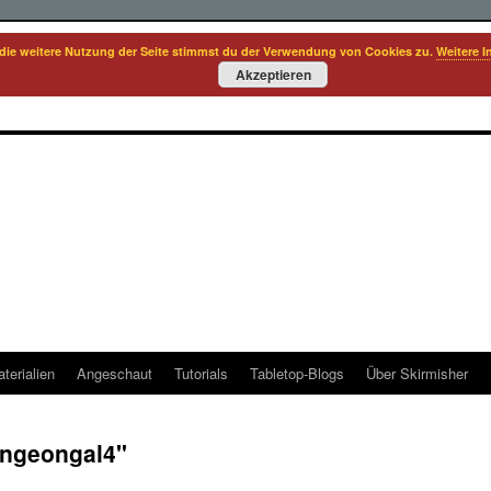
die weitere Nutzung der Seite stimmst du der Verwendung von Cookies zu.
Weitere I
Akzeptieren
terialien
Angeschaut
Tutorials
Tabletop-Blogs
Über Skirmisher
ungeongal4"