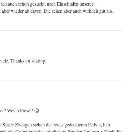
e ich auch schon gezuckt, nach Einschlafen unserer
 aber wieder ab davon. Die sehen aber auch wirklich gut aus.
ticle. Thanks for sharing!
r? Welch Frevel! 😉
 Space Zwergen stehen die etwas gedeckteren Farben, hab
malt (als Grundfarbe das grünlichere Russian Uniform + Khaki für