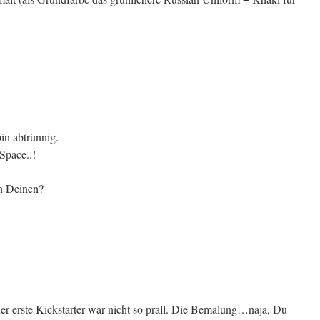
bin abtrünnig.
pace..!
n Deinen?
der erste Kickstarter war nicht so prall. Die Bemalung…naja, Du