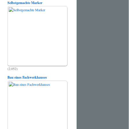
Selbstgemachte Marker
(2.052)
Bau eines Fachwerkhauses