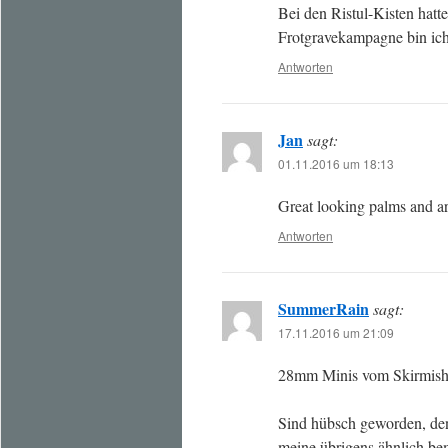
Bei den Ristul-Kisten hatt
Frotgravekampagne bin ich
Antworten
Jan
sagt:
01.11.2016 um 18:13
Great looking palms and ar
Antworten
SummerRain
sagt:
17.11.2016 um 21:09
28mm Minis vom Skirmishe
Sind hübsch geworden, den
meine übrigens ähnlich be