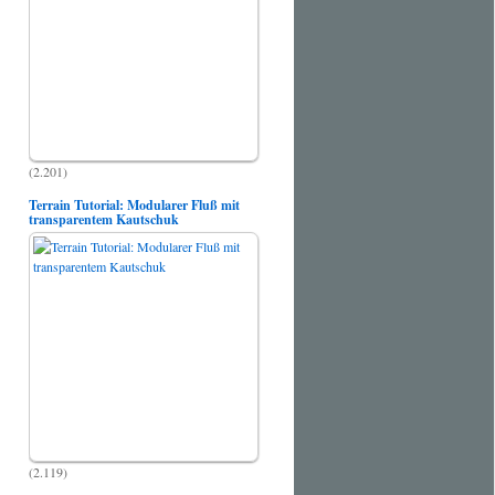
(2.201)
Terrain Tutorial: Modularer Fluß mit
transparentem Kautschuk
(2.119)