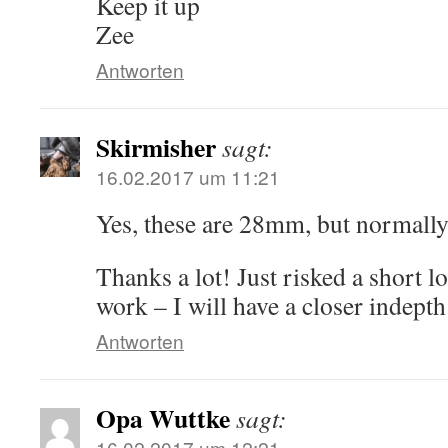
Keep it up
Zee
Antworten
Skirmisher
sagt:
16.02.2017 um 11:21
Yes, these are 28mm, but normally
Thanks a lot! Just risked a short l
work – I will have a closer indepth
Antworten
Opa Wuttke
sagt:
16.02.2017 um 12:21