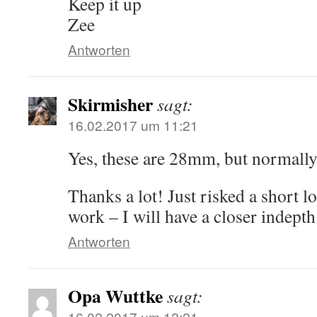
Keep it up
Zee
Antworten
Skirmisher
sagt:
16.02.2017 um 11:21
Yes, these are 28mm, but normally
Thanks a lot! Just risked a short l
work – I will have a closer indepth
Antworten
Opa Wuttke
sagt:
16.02.2017 um 12:21