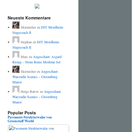
Neueste Kommentare
Skirmisher
zu
DIY Mordheim
Stagecoach II
Stephan
zu
DIY Mordheim
Stagecoach II
Marc
zu
Angeschaut: Asgard
Rising – Stone Ruins Modular Set
Skirmisher
zu
Angeschaut:
Warcradle Scenics – Gloomburg
Manor
Helge Balow
zu
Angeschaut:
Warcradle Scenics – Gloomburg
Manor
Popular Posts
Pavement-Strukturwalze von
Greenstuff World