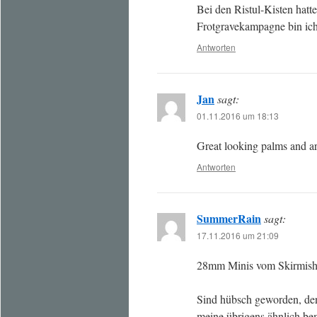
Bei den Ristul-Kisten hatt
Frotgravekampagne bin ich
Antworten
Jan
sagt:
01.11.2016 um 18:13
Great looking palms and ar
Antworten
SummerRain
sagt:
17.11.2016 um 21:09
28mm Minis vom Skirmishe
Sind hübsch geworden, den
meine übrigens ähnlich be