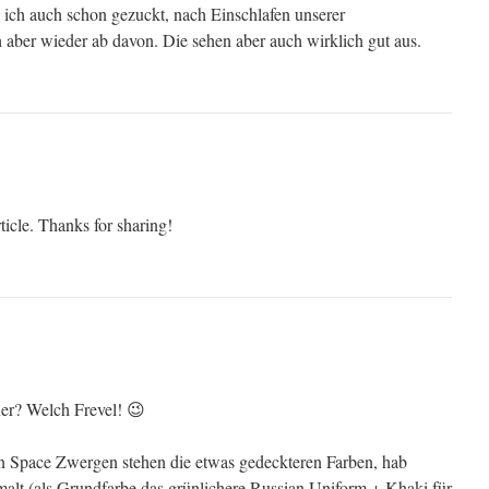
e ich auch schon gezuckt, nach Einschlafen unserer
 aber wieder ab davon. Die sehen aber auch wirklich gut aus.
ticle. Thanks for sharing!
r? Welch Frevel! 😉
 Space Zwergen stehen die etwas gedeckteren Farben, hab
malt (als Grundfarbe das grünlichere Russian Uniform + Khaki für