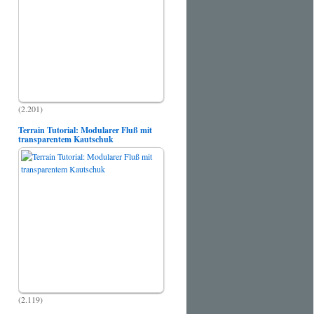
(2.201)
Terrain Tutorial: Modularer Fluß mit
transparentem Kautschuk
(2.119)