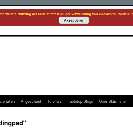
die weitere Nutzung der Seite stimmst du der Verwendung von Cookies zu.
Weitere I
Akzeptieren
terialien
Angeschaut
Tutorials
Tabletop-Blogs
Über Skirmisher
dingpad"