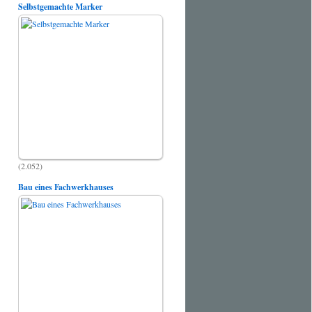
Selbstgemachte Marker
(2.052)
Bau eines Fachwerkhauses