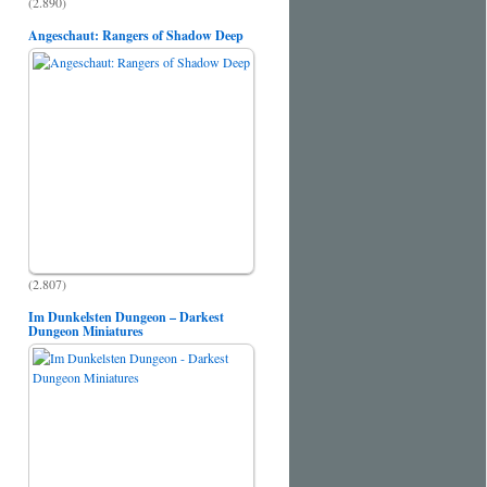
(2.890)
Angeschaut: Rangers of Shadow Deep
(2.807)
Im Dunkelsten Dungeon – Darkest
Dungeon Miniatures