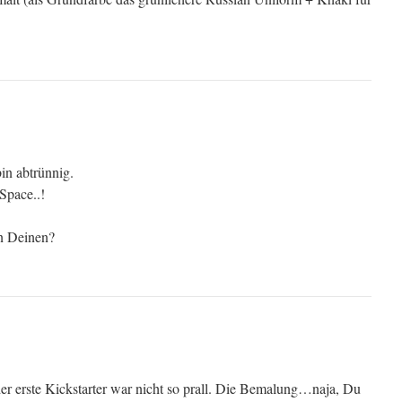
bin abtrünnig.
pace..!
n Deinen?
der erste Kickstarter war nicht so prall. Die Bemalung…naja, Du