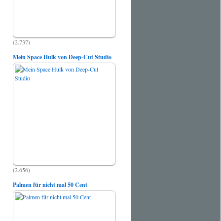
(2.737)
Mein Space Hulk von Deep-Cut Studio
(2.656)
Palmen für nicht mal 50 Cent