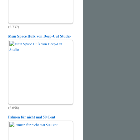
(2.737)
Mein Space Hulk von Deep-Cut Studio
(2.658)
Palmen für nicht mal 50 Cent