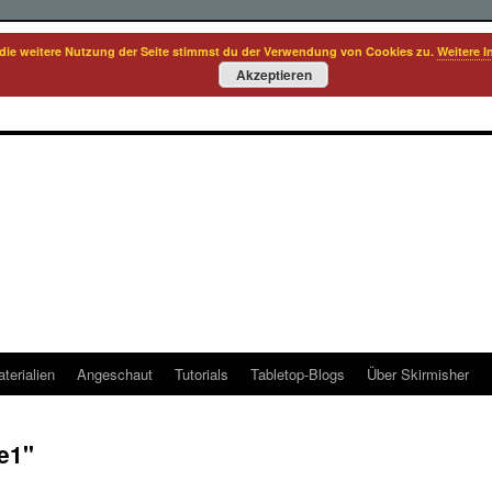
die weitere Nutzung der Seite stimmst du der Verwendung von Cookies zu.
Weitere I
Akzeptieren
terialien
Angeschaut
Tutorials
Tabletop-Blogs
Über Skirmisher
e1"