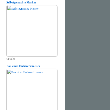
Selbstgemachte Marker
(2.053)
Bau eines Fachwerkhauses