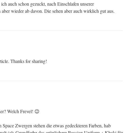
e ich auch schon gezuckt, nach Einschlafen unserer
 aber wieder ab davon. Die sehen aber auch wirklich gut aus.
ticle. Thanks for sharing!
r? Welch Frevel! 😉
 Space Zwergen stehen die etwas gedeckteren Farben, hab
malt (als Grundfarbe das grünlichere Russian Uniform + Khaki für