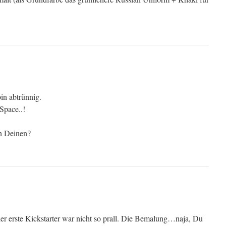
bin abtrünnig.
pace..!
n Deinen?
der erste Kickstarter war nicht so prall. Die Bemalung…naja, Du