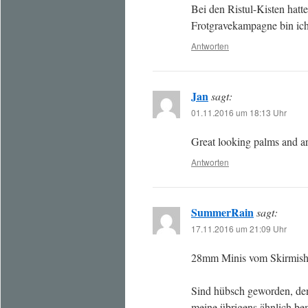
Bei den Ristul-Kisten hatt
Frotgravekampagne bin ich
Antworten
Jan
sagt:
01.11.2016 um 18:13 Uhr
Great looking palms and ar
Antworten
SummerRain
sagt:
17.11.2016 um 21:09 Uhr
28mm Minis vom Skirmishe
Sind hübsch geworden, den
meine übrigens ähnlich be