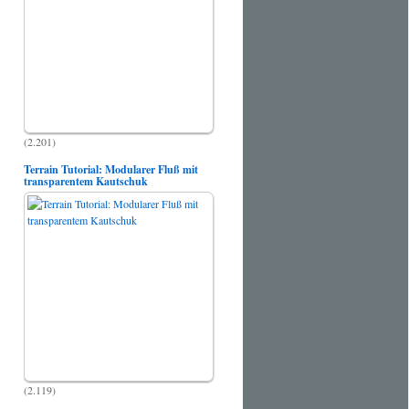
(2.201)
Terrain Tutorial: Modularer Fluß mit
transparentem Kautschuk
(2.119)