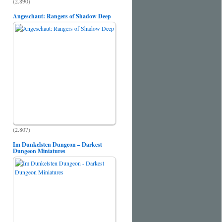
(2.890)
Angeschaut: Rangers of Shadow Deep
(2.807)
Im Dunkelsten Dungeon – Darkest
Dungeon Miniatures