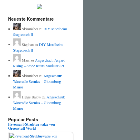
Neueste Kommentare
Skirmisher
zu
DIY Mordheim
Stagecoach II
Stephan
zu
DIY Mordheim
Stagecoach II
Marc
zu
Angeschaut: Asgard
Rising – Stone Ruins Modular Set
Skirmisher
zu
Angeschaut:
Warcradle Scenics – Gloomburg
Manor
Helge Balow
zu
Angeschaut:
Warcradle Scenics – Gloomburg
Manor
Popular Posts
Pavement-Strukturwalze von
Greenstuff World