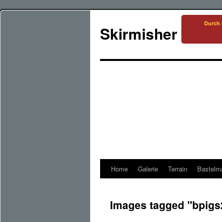
Durch 
Skirmisher
Home
Galerie
Terrain
Bastelma
Zum
Inhalt
Images tagged "bpigs
springen