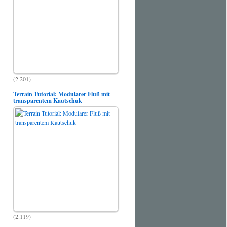
(2.201)
Terrain Tutorial: Modularer Fluß mit
transparentem Kautschuk
(2.119)