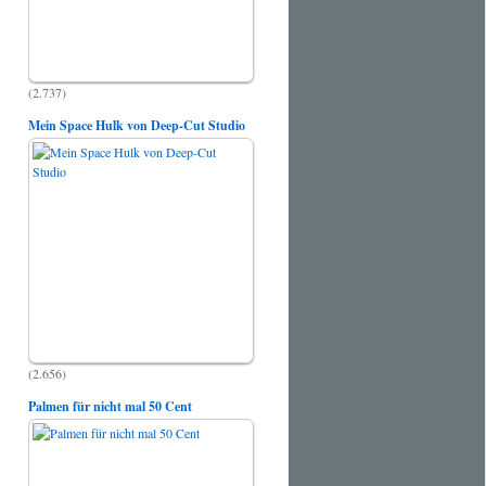
(2.737)
Mein Space Hulk von Deep-Cut Studio
(2.656)
Palmen für nicht mal 50 Cent