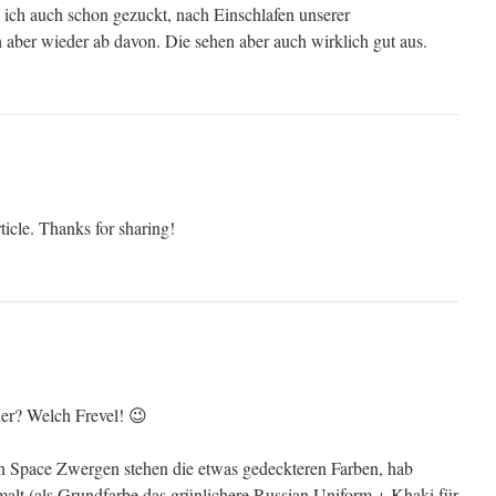
e ich auch schon gezuckt, nach Einschlafen unserer
 aber wieder ab davon. Die sehen aber auch wirklich gut aus.
ticle. Thanks for sharing!
r? Welch Frevel! 😉
 Space Zwergen stehen die etwas gedeckteren Farben, hab
malt (als Grundfarbe das grünlichere Russian Uniform + Khaki für