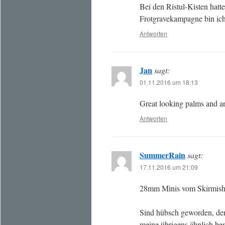
Bei den Ristul-Kisten hatt
Frotgravekampagne bin ich
Antworten
Jan
sagt:
01.11.2016 um 18:13
Great looking palms and ar
Antworten
SummerRain
sagt:
17.11.2016 um 21:09
28mm Minis vom Skirmishe
Sind hübsch geworden, den
meine übrigens ähnlich be