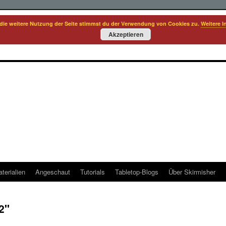
die weitere Nutzung der Seite stimmst du der Verwendung von Cookies zu.
Weitere I
Akzeptieren
terialien
Angeschaut
Tutorials
Tabletop-Blogs
Über Skirmisher
2"