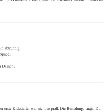
bin abtrünnig.
pace..!
n Deinen?
der erste Kickstarter war nicht so prall. Die Bemalung…naja, Du