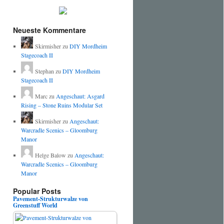
Neueste Kommentare
Skirmisher
zu
DIY Mordheim
Stagecoach II
Stephan
zu
DIY Mordheim
Stagecoach II
Marc
zu
Angeschaut: Asgard
Rising – Stone Ruins Modular Set
Skirmisher
zu
Angeschaut:
Warcradle Scenics – Gloomburg
Manor
Helge Balow
zu
Angeschaut:
Warcradle Scenics – Gloomburg
Manor
Popular Posts
Pavement-Strukturwalze von
Greenstuff World