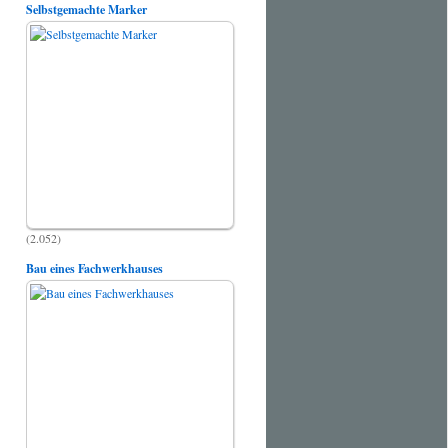
Selbstgemachte Marker
(2.052)
Bau eines Fachwerkhauses