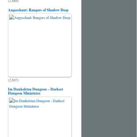
(2.889)
Angeschaut: Rangers of Shadow Deep
(2.807)
Im Dunkelsten Dungeon – Darkest
Dungeon Miniatures