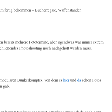
m fertig bekommen – Bücherregale, Waffenständer,
ten bereits mehrere Fototermine, aber irgendwas war immer extrem
abschließendes Photoshooting noch nachgeholt werden muss.
m modularen Bunkerkomplex, von dem es
hier
und
da
schon Fotos
n gab.
hon beim Kleinkram angelangt, allerdings muss ich da noch ganz