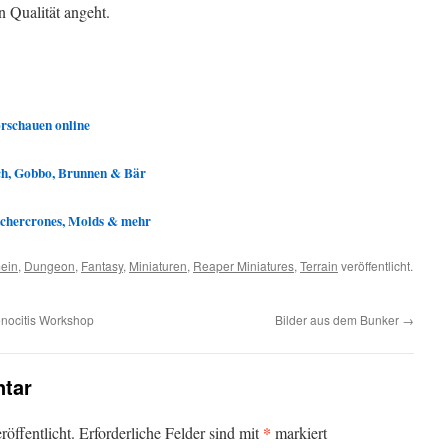
n Qualität angeht.
orschauen online
ch, Gobbo, Brunnen & Bär
itchercrones, Molds & mehr
ein
,
Dungeon
,
Fantasy
,
Miniaturen
,
Reaper Miniatures
,
Terrain
veröffentlicht.
nocitis Workshop
Bilder aus dem Bunker
→
tar
*
öffentlicht.
Erforderliche Felder sind mit
markiert