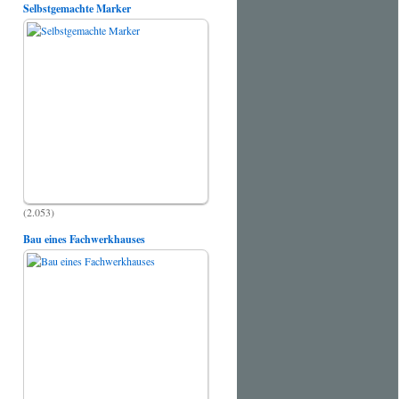
Selbstgemachte Marker
(2.053)
Bau eines Fachwerkhauses