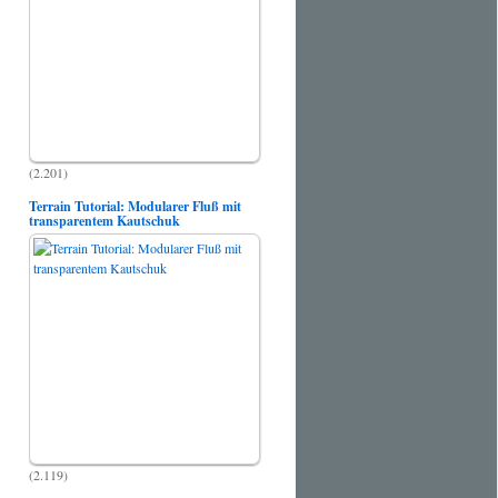
(2.201)
Terrain Tutorial: Modularer Fluß mit
transparentem Kautschuk
(2.119)