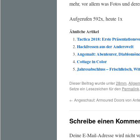
mehr, vor allem was Fotos und dere
Aufgerufen 592x, heute 1x
Ähnliche Artikel
Tactica 2018: Erste Präsentationsv
Hackfressen aus der Anderswelt
Angemalt: Abenteurer, Diablomön
Cottage in Color
Jahresabschluss – Frischfleisch, W
Dieser Beitrag wurde unter
28mm
,
Allgem
Setze ein Lesezeichen für den
Permalink
.
←
Angeschaut: Armoured Doors von Ante
Schreibe einen Kommen
Deine E-Mail-Adresse wird nicht ver