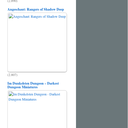
(2.890)
Angeschaut: Rangers of Shadow Deep
(2.807)
Im Dunkelsten Dungeon – Darkest
Dungeon Miniatures