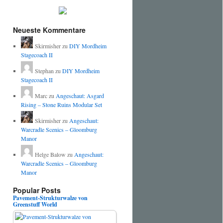
Neueste Kommentare
Skirmisher
zu
DIY Mordheim
Stagecoach II
Stephan
zu
DIY Mordheim
Stagecoach II
Marc
zu
Angeschaut: Asgard
Rising – Stone Ruins Modular Set
Skirmisher
zu
Angeschaut:
Warcradle Scenics – Gloomburg
Manor
Helge Balow
zu
Angeschaut:
Warcradle Scenics – Gloomburg
Manor
Popular Posts
Pavement-Strukturwalze von
Greenstuff World