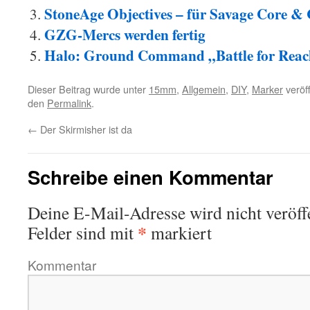
StoneAge Objectives – für Savage Core &
GZG-Mercs werden fertig
Halo: Ground Command „Battle for Reac
Dieser Beitrag wurde unter
15mm
,
Allgemein
,
DIY
,
Marker
veröff
den
Permalink
.
←
Der Skirmisher ist da
Schreibe einen Kommentar
Deine E-Mail-Adresse wird nicht veröffe
*
Felder sind mit
markiert
Kommentar