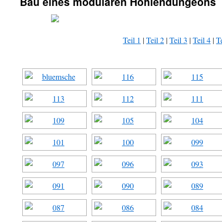
Bau eines modularen Höhlendungeons
Teil 1
|
Teil 2
|
Teil 3
|
Teil 4
|
Te