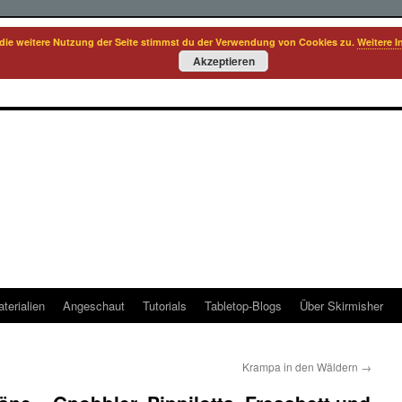
die weitere Nutzung der Seite stimmst du der Verwendung von Cookies zu.
Weitere I
Akzeptieren
terialien
Angeschaut
Tutorials
Tabletop-Blogs
Über Skirmisher
Krampa in den Wäldern
→