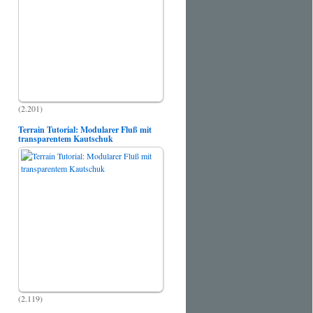
(2.201)
Terrain Tutorial: Modularer Fluß mit
transparentem Kautschuk
(2.119)