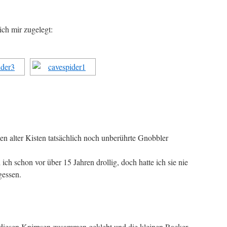
ch mir zugelegt:
n alter Kisten tatsächlich noch unberührte Gnobbler
ich schon vor über 15 Jahren drollig, doch hatte ich sie nie
gessen.
 diesen Knirpsen zusammen geklebt und die kleinen Racker