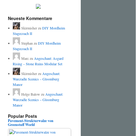
Neueste Kommentare
Skirmisher
zu
DIY Mordheim
Stagecoach II
Stephan
zu
DIY Mordheim
Stagecoach II
Marc
zu
Angeschaut: Asgard
Rising – Stone Ruins Modular Set
Skirmisher
zu
Angeschaut:
Warcradle Scenics – Gloomburg
Manor
Helge Balow
zu
Angeschaut:
Warcradle Scenics – Gloomburg
Manor
Popular Posts
Pavement-Strukturwalze von
Greenstuff World