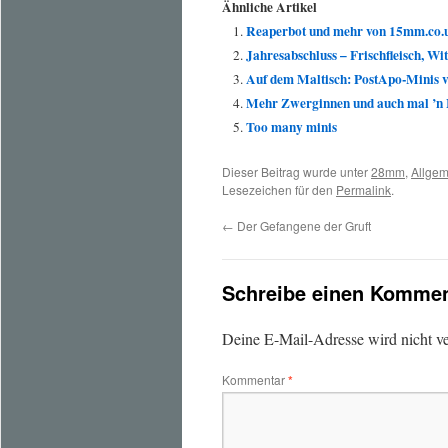
Ähnliche Artikel
Reaperbot und mehr von 15mm.co.
Jahresabschluss – Frischfleisch, W
Auf dem Maltisch: PostApo-Minis 
Mehr Zwerginnen und auch mal ’n
Too many minis
Dieser Beitrag wurde unter
28mm
,
Allgem
Lesezeichen für den
Permalink
.
←
Der Gefangene der Gruft
Schreibe einen Kommen
Deine E-Mail-Adresse wird nicht ver
Kommentar
*