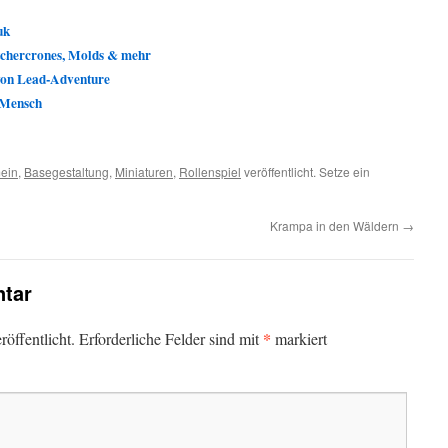
uk
itchercrones, Molds & mehr
von Lead-Adventure
 Mensch
ein
,
Basegestaltung
,
Miniaturen
,
Rollenspiel
veröffentlicht. Setze ein
Krampa in den Wäldern
→
tar
*
öffentlicht.
Erforderliche Felder sind mit
markiert