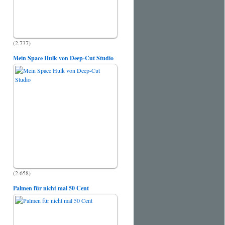
(2.737)
Mein Space Hulk von Deep-Cut Studio
(2.658)
Palmen für nicht mal 50 Cent