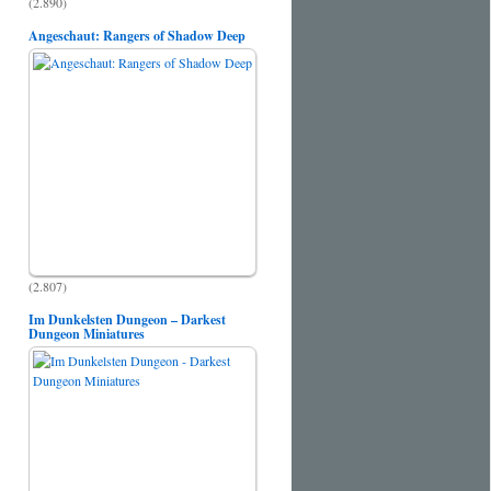
(2.890)
Angeschaut: Rangers of Shadow Deep
(2.807)
Im Dunkelsten Dungeon – Darkest
Dungeon Miniatures