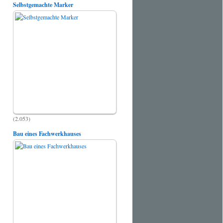
Selbstgemachte Marker
(2.053)
Bau eines Fachwerkhauses