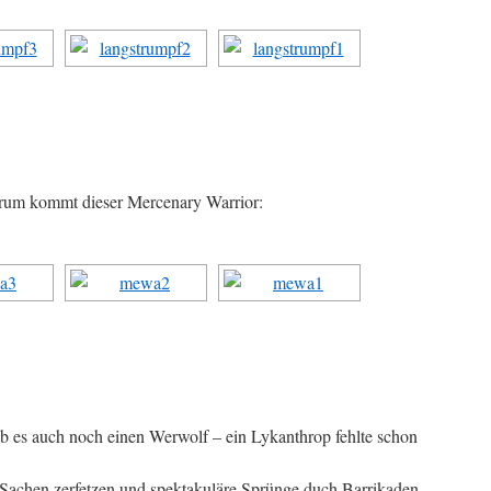
erum kommt dieser Mercenary Warrior:
ab es auch noch einen Werwolf – ein Lykanthrop fehlte schon
 Sachen zerfetzen und spektakuläre Sprünge duch Barrikaden