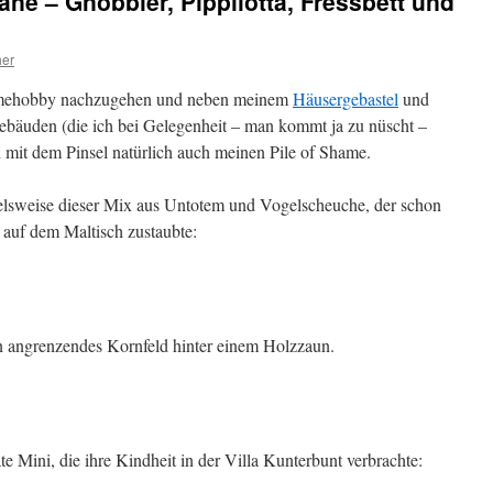
äne – Gnobbler, Pippilotta, Fressbett und
her
 Homehobby nachzugehen und neben meinem
Häusergebastel
und
ebäuden (die ich bei Gelegenheit – man kommt ja zu nüscht –
h mit dem Pinsel natürlich auch meinen Pile of Shame.
pielsweise dieser Mix aus Untotem und Vogelscheuche, der schon
 auf dem Maltisch zustaubte:
in angrenzendes Kornfeld hinter einem Holzzaun.
te Mini, die ihre Kindheit in der Villa Kunterbunt verbrachte: