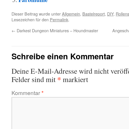
Dieser Beitrag wurde unter
Allgemein
,
Bastelreport
,
DIY
,
Rollens
Lesezeichen für den
Permalink
.
←
Darkest Dungeon Miniatures – Houndmaster
Angescha
Schreibe einen Kommentar
Deine E-Mail-Adresse wird nicht veröffe
*
Felder sind mit
markiert
Kommentar
*