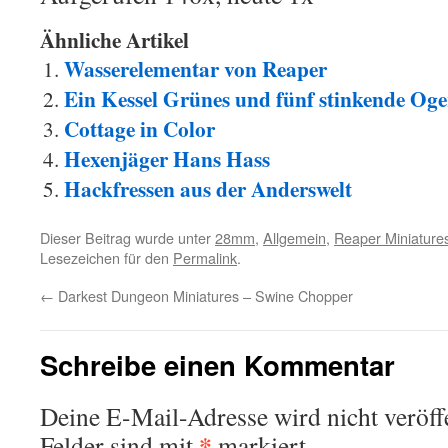
Ähnliche Artikel
Wasserelementar von Reaper
Ein Kessel Grünes und fünf stinkende Oge
Cottage in Color
Hexenjäger Hans Hass
Hackfressen aus der Anderswelt
Dieser Beitrag wurde unter
28mm
,
Allgemein
,
Reaper Miniature
Lesezeichen für den
Permalink
.
←
Darkest Dungeon Miniatures – Swine Chopper
Schreibe einen Kommentar
Deine E-Mail-Adresse wird nicht veröffe
*
Felder sind mit
markiert