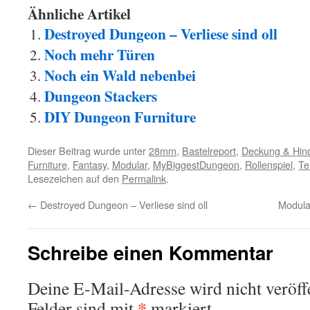
Ähnliche Artikel
Destroyed Dungeon – Verliese sind oll
Noch mehr Türen
Noch ein Wald nebenbei
Dungeon Stackers
DIY Dungeon Furniture
Dieser Beitrag wurde unter
28mm
,
Bastelreport
,
Deckung & Hin
Furniture
,
Fantasy
,
Modular
,
MyBiggestDungeon
,
Rollenspiel
,
Te
Lesezeichen auf den
Permalink
.
←
Destroyed Dungeon – Verliese sind oll
Modula
Schreibe einen Kommentar
Deine E-Mail-Adresse wird nicht veröffe
*
Felder sind mit
markiert