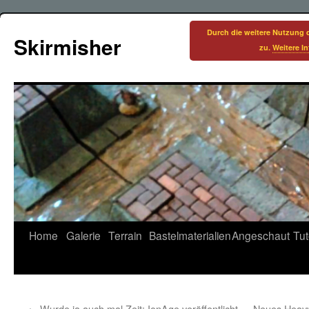
Durch die weitere Nutzung 
Skirmisher
zu.
Weitere I
Zum
Home
Galerie
Terrain
Bastelmaterialien
Angeschaut
Tut
Inhalt
springen
←
Wurde ja auch mal Zeit: IonAge veröffentlicht
Neues Heavy